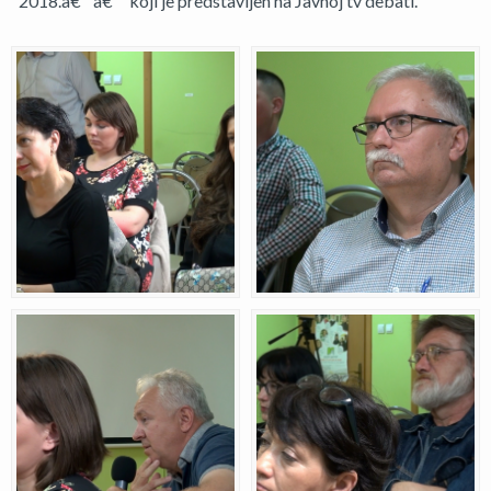
"2018.â€™â€™ koji je predstavljen na Javnoj tv debati.