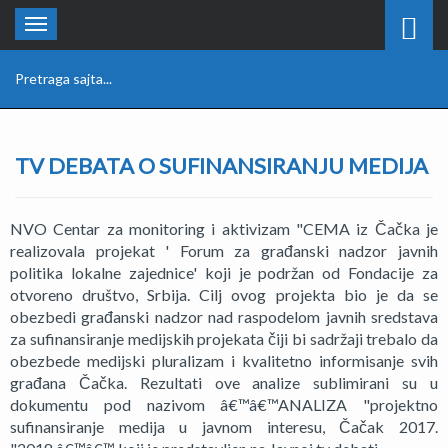
Toggle
navigation
TV DEBATA O SUFINANSIRANJU MEDIJA
NVO Centar za monitoring i aktivizam "CEMA iz Čačka je
realizovala projekat ' Forum za građanski nadzor javnih
politika lokalne zajednice' koji je podržan od Fondacije za
otvoreno društvo, Srbija. Cilj ovog projekta bio je da se
obezbedi građanski nadzor nad raspodelom javnih sredstava
za sufinansiranje medijskih projekata čiji bi sadržaji trebalo da
obezbede medijski pluralizam i kvalitetno informisanje svih
građana Čačka. Rezultati ove analize sublimirani su u
dokumentu pod nazivom â€™â€™ANALIZA "projektno
sufinansiranje medija u javnom interesu, Čačak 2017.