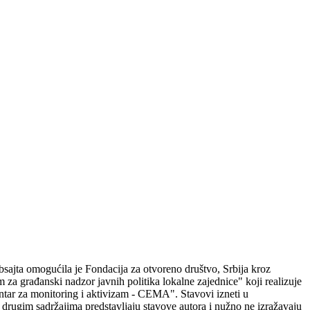
sajta omogućila je Fondacija za otvoreno društvo, Srbija kroz
 za građanski nadzor javnih politika lokalne zajednice" koji realizuje
tar za monitoring i aktivizam - CEMA". Stavovi izneti u
 drugim sadržajima predstavljaju stavove autora i nužno ne izražavaju