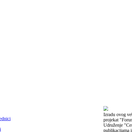
stručne analize, edukaciju i građanski aktivizam.
Izradu ovog veb
ednici
projekat "Forum
Udruženje "Cen
i
publikacijama i