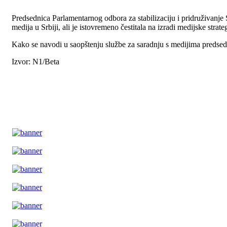
Predsednica Parlamentarnog odbora za stabilizaciju i pridruživanj
medija u Srbiji, ali je istovremeno čestitala na izradi medijske strateg
Kako se navodi u saopštenju službe za saradnju s medijima predsedni
Izvor: N1/Beta