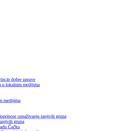
rincip dobre uprave
u lokalnim medijima
m medijima
doprinose osnaživanju ranjivih grupa
anjivih grupa
gradu Čačku