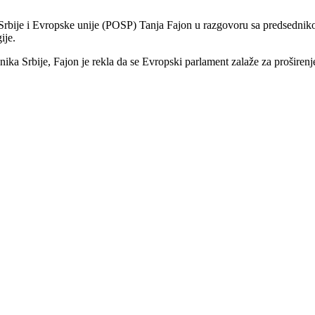
e Srbije i Evropske unije (POSP) Tanja Fajon u razgovoru sa predsednik
ije.
ka Srbije, Fajon je rekla da se Evropski parlament zalaže za proširenje