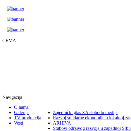
CEMA
Podrška i osnaživanje razvoja demokratskog društva kroz monitoring, 
Gradsko šetalište bb, 32000 Čačak, Srbija
Matični broj: 28181442
PIB: 109152106
ngocema@gmail.com
032/373-124
066/332-404
Navigacija
O nama
Galerija
Zajednički glas ZA slobodu medija
TV produkcija
Razvoj solidarne ekonomije u lokalnoj zaj
Vesti
ARHIVA
Stubovi održivog razvoja u zapadnoj Srbij