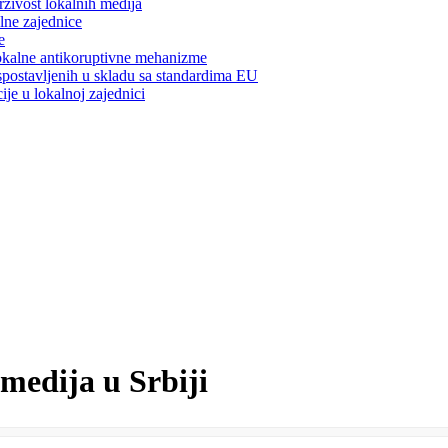
živost lokalnih medija
lne zajednice
e
lokalne antikoruptivne mehanizme
spostavljenih u skladu sa standardima EU
je u lokalnoj zajednici
medija u Srbiji