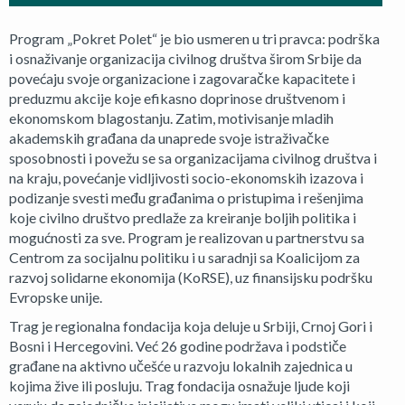
Program „Pokret Polet“ je bio usmeren u tri pravca: podrška
i osnaživanje organizacija civilnog društva širom Srbije da
povećaju svoje organizacione i zagovaračke kapacitete i
preduzmu akcije koje efikasno doprinose društvenom i
ekonomskom blagostanju. Zatim, motivisanje mladih
akademskih građana da unaprede svoje istraživačke
sposobnosti i povežu se sa organizacijama civilnog društva i
na kraju, povećanje vidljivosti socio-ekonomskih izazova i
podizanje svesti među građanima o pristupima i rešenjima
koje civilno društvo predlaže za kreiranje boljih politika i
mogućnosti za sve. Program je realizovan u partnerstvu sa
Centrom za socijalnu politiku i u saradnji sa Koalicijom za
razvoj solidarne ekonomija (KoRSE), uz finansijsku podršku
Evropske unije.
Trag je regionalna fondacija koja deluje u Srbiji, Crnoj Gori i
Bosni i Hercegovini. Već 26 godine podržava i podstiče
građane na aktivno učešće u razvoju lokalnih zajednica u
kojima žive ili posluju. Trag fondacija osnažuje ljude koji