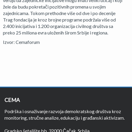
veruju da zajedničke inicijative mogu imati veliki uticaj i koji
žele da budu pokretači pozitivnih promena u svojim
zajednicama. Tokom prethodne više od dve i po decenije
Trag fondacija je kroz brojne programe podržala više od
2.400 inicijativa i 1.200 organizacija civilnog društva sa
preko 25 miliona evra uloženih širom Srbije i regiona.
Izvor: Cemaforum
CEMA
Podrška i osnaživanje razvoja demokratskog društva kroz
monitoring, stručne analize, edukaciju i građanski aktivizam.
Gradsko šetalište bb, 32000 Čačak, Srbija