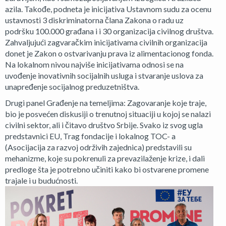
azila. Takođe, podneta je inicijativa Ustavnom sudu za ocenu
ustavnosti 3 diskriminatorna člana Zakona o radu uz
podršku 100.000 građana i i 30 organizacija civilnog društva.
Zahvaljujući zagvaračkim inicijativama civilnih organizacija
donet je Zakon o ostvarivanju prava iz alimentacionog fonda.
Na lokalnom nivou najviše inicijativama odnosi se na
uvođenje inovativnih socijalnih usluga i stvaranje uslova za
unapređenje socijalnog preduzetništva.
Drugi panel Građenje na temeljima: Zagovaranje koje traje,
bio je posvećen diskusiji o trenutnoj situaciji u kojoj se nalazi
civilni sektor, ali i čitavo društvo Srbije. Svako iz svog ugla
predstavnici EU, Trag fondacije i lokalnog TOC- a
(Asocijacija za razvoj održivih zajednica) predstavili su
mehanizme, koje su pokrenuli za prevazilaženje krize, i dali
predloge šta je potrebno učiniti kako bi ostvarene promene
trajale i u budućnosti.