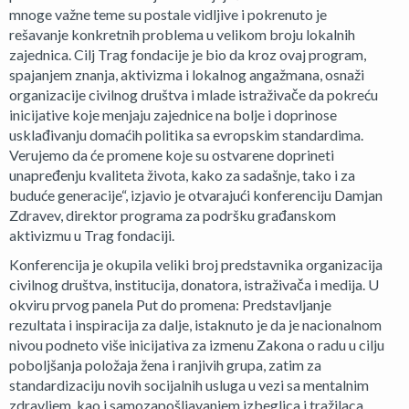
mnoge važne teme su postale vidljive i pokrenuto je
rešavanje konkretnih problema u velikom broju lokalnih
zajednica. Cilj Trag fondacije je bio da kroz ovaj program,
spajanjem znanja, aktivizma i lokalnog angažmana, osnaži
organizacije civilnog društva i mlade istraživače da pokreću
inicijative koje menjaju zajednice na bolje i doprinose
usklađivanju domaćih politika sa evropskim standardima.
Verujemo da će promene koje su ostvarene doprineti
unapređenju kvaliteta života, kako za sadašnje, tako i za
buduće generacije“, izjavio je otvarajući konferenciju Damjan
Zdravev, direktor programa za podršku građanskom
aktivizmu u Trag fondaciji.
Konferencija je okupila veliki broj predstavnika organizacija
civilnog društva, institucija, donatora, istraživača i medija. U
okviru prvog panela Put do promena: Predstavljanje
rezultata i inspiracija za dalje, istaknuto je da je nacionalnom
nivou podneto više inicijativa za izmenu Zakona o radu u cilju
poboljšanja položaja žena i ranjivih grupa, zatim za
standardizaciju novih socijalnih usluga u vezi sa mentalnim
zdravljem, kao i samozapošljavanjem izbeglica i tražilaca