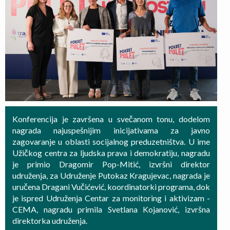
Konferencija je završena u svečanom tonu, dodelom
nagrada najuspešnijim inicijativama za javno
zagovaranje u oblasti socijalnog preduzetništva. U ime
Užičkog centra za ljudska prava i demokratiju, nagradu
je primio Dragomir Pop-Mitić, izvršni direktor
udruženja, za Udruženje Putokaz Kragujevac, nagrada je
uručena Dragani Vučićević, koordinatorki programa, dok
je ispred Udruženja Centar za monitoring i aktivizam -
CEMA, nagradu primila Svetlana Kojanović, izvršna
direktorka udruženja.