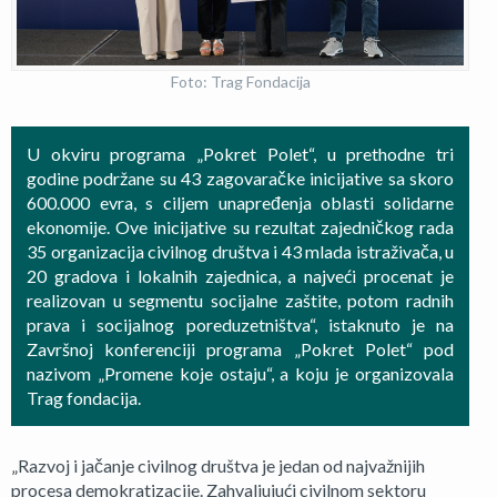
Foto: Trag Fondacija
U okviru programa „Pokret Polet“, u prethodne tri
godine podržane su 43 zagovaračke inicijative sa skoro
600.000 evra, s ciljem unapređenja oblasti solidarne
ekonomije. Ove inicijative su rezultat zajedničkog rada
35 organizacija civilnog društva i 43 mlada istraživača, u
20 gradova i lokalnih zajednica, a najveći procenat je
realizovan u segmentu socijalne zaštite, potom radnih
prava i socijalnog poreduzetništva“, istaknuto je na
Završnoj konferenciji programa „Pokret Polet“ pod
nazivom „Promene koje ostaju“, a koju je organizovala
Trag fondacija.
„Razvoj i jačanje civilnog društva je jedan od najvažnijih
procesa demokratizacije. Zahvaljujući civilnom sektoru