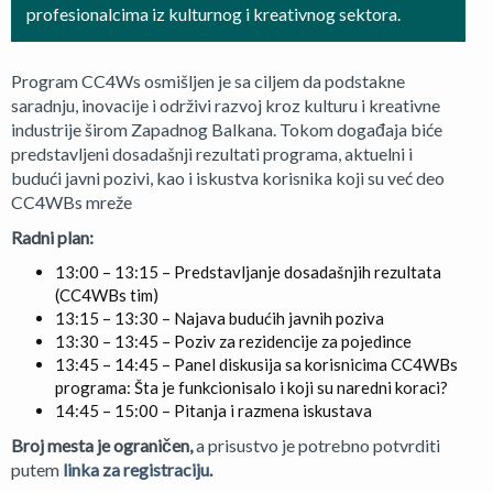
profesionalcima iz kulturnog i kreativnog sektora.
Program CC4Ws osmišljen je sa ciljem da podstakne
saradnju, inovacije i održivi razvoj kroz kulturu i kreativne
industrije širom Zapadnog Balkana. Tokom događaja biće
predstavljeni dosadašnji rezultati programa, aktuelni i
budući javni pozivi, kao i iskustva korisnika koji su već deo
CC4WBs mreže
Radni plan:
13:00 – 13:15 – Predstavljanje dosadašnjih rezultata
(CC4WBs tim)
13:15 – 13:30 – Najava budućih javnih poziva
13:30 – 13:45 – Poziv za rezidencije za pojedince
13:45 – 14:45 – Panel diskusija sa korisnicima CC4WBs
programa: Šta je funkcionisalo i koji su naredni koraci?
14:45 – 15:00 – Pitanja i razmena iskustava
Broj mesta je ograničen,
a prisustvo je potrebno potvrditi
putem
linka za registraciju
.