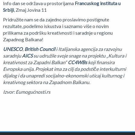
Info dan se održava u prostorijama
Francuskog instituta u
Srbiji
, Zmaj Jovina 11
Pridružite nam se da zajedno proslavimo postignute
rezultate, podelimo iskustva i saznamo više o novim
prilikama za podršku kreativnosti i saradnje u regionu
Zapadnog Balkana!
UNESCO
,
British Council
i Italijanska agencija za razvojnu
saradnju
AICS
su udružile svoje snage na projektu „Kultura i
kreativnost za Zapadni Balkan“
CC4WBs
koji finansira
Evropska unija. Projekat ima za cilj da podstiče interkulturni
dijalog i da unapredi socijalno-ekonomski uticaj kulturnog i
kreativnog sektora na Zapadnom Balkanu.
Izvor: Eumogućnosti.rs