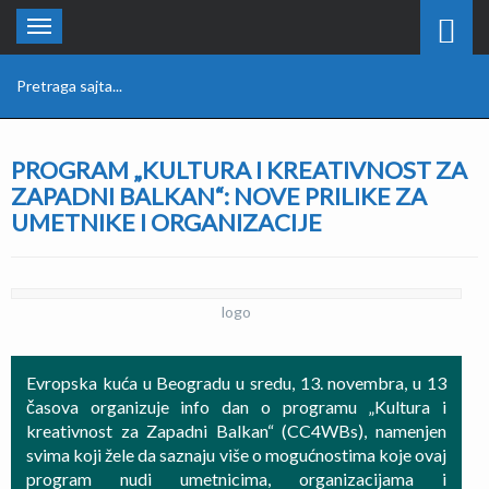
Toggle
navigation
PROGRAM „KULTURA I KREATIVNOST ZA
ZAPADNI BALKAN“: NOVE PRILIKE ZA
UMETNIKE I ORGANIZACIJE
logo
Evropska kuća u Beogradu u sredu, 13. novembra, u 13
časova organizuje info dan o programu „Kultura i
kreativnost za Zapadni Balkan“ (CC4WBs), namenjen
svima koji žele da saznaju više o mogućnostima koje ovaj
program nudi umetnicima, organizacijama i