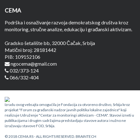
CEMA
Podrška i osnaživanje razvoja demokratskog društva kroz
monitoring, stručne analize, edukaciju i građanski aktivizam.
Gradsko šetalište bb, 32000 Čačak, Srbija
Matični broj: 28181442
PIB: 109152106
ngocema@gmail.com
032/373-124
066/332-404
Izradu ovog vebsajta omogućila je Fondacija za otvoreno društvo, Srbija kroz
projekat "Forum za građanski nadzor javnih politika lokalne zajednice" koji
realizuje Udruženje "Centar za monitoring i aktivizam - CEMA". Stavovi izneti u
publikacijama i drugim sadržajima predstavljaju stavove autora i nužno ne
izražavaju stavove FOD, Srbija.
© 2018 CEMA.RS - ALL RIGHTS RESERVED.
BRAINTECH