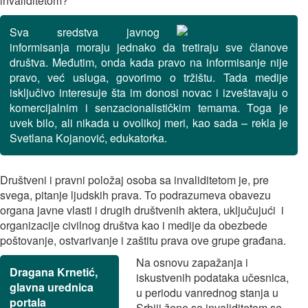
invaliditetom?
Sva sredstva javnog
informisanja moraju jednako da tretiraju sve članove
društva. Međutim, onda kada pravo na informisanje nije
pravo, već usluga, govorimo o tržištu. Tada medije
isključivo interesuje šta im donosi novac i izveštavaju o
komercijalnim i senzacionalističkim temama. Toga je
uvek bilo, ali nikada u ovolikoj meri, kao sada – rekla je
Svetlana Kojanović, edukatorka.
Društveni i pravni položaj osoba sa invaliditetom je, pre
svega, pitanje ljudskih prava. To podrazumeva obavezu
organa javne vlasti i drugih društvenih aktera, uključujući i
organizacije civilnog društva kao i medije da obezbede
poštovanje, ostvarivanje i zaštitu prava ove grupe građana.
Na osnovu zapažanja i
Dragana Krnetić,
iskustvenih podataka učesnica,
glavna urednica
u periodu vanrednog stanja u
portala
Srbiji žene sa invaliditetom se