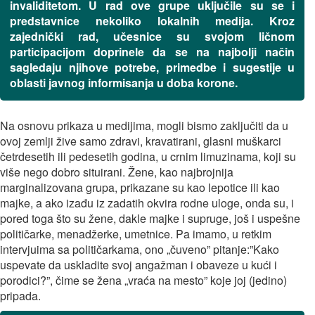
invaliditetom. U rad ove grupe uključile su se i
predstavnice nekoliko lokalnih medija. Kroz
zajednički rad, učesnice su svojom ličnom
participacijom doprinele da se na najbolji način
sagledaju njihove potrebe, primedbe i sugestije u
oblasti javnog informisanja u doba korone.
Na osnovu prikaza u medijima, mogli bismo zaključiti da u
ovoj zemlji žive samo zdravi, kravatirani, glasni muškarci
četrdesetih ili pedesetih godina, u crnim limuzinama, koji su
više nego dobro situirani. Žene, kao najbrojnija
marginalizovana grupa, prikazane su kao lepotice ili kao
majke, a ako izađu iz zadatih okvira rodne uloge, onda su, i
pored toga što su žene, dakle majke i supruge, još i uspešne
političarke, menadžerke, umetnice. Pa imamo, u retkim
intervjuima sa političarkama, ono „čuveno” pitanje:”Kako
uspevate da uskladite svoj angažman i obaveze u kući i
porodici?”, čime se žena „vraća na mesto” koje joj (jedino)
pripada.