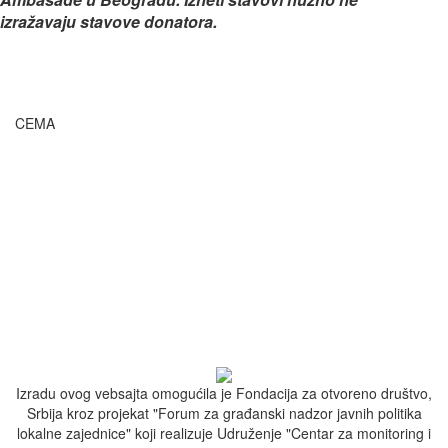
izražavaju stavove donatora.
CEMA
Podrška i osnaživanje razvoja demokratskog društva kroz
monitoring, stručne analize, edukaciju i građanski
aktivizam.
Gradsko šetalište bb, 32000 Čačak, Srbija
Matični broj: 28181442
PIB: 109152106
ngocema@gmail.com
032/373-124
066/332-404
Izradu ovog vebsajta omogućila je Fondacija za otvoreno društvo,
Srbija kroz projekat "Forum za građanski nadzor javnih politika
lokalne zajednice" koji realizuje Udruženje "Centar za monitoring i