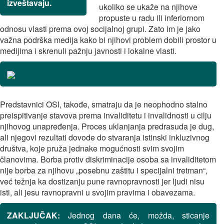
izveštavaju.
ukoliko se ukaže na njihove
propuste u radu ili inferiornom
odnosu vlasti prema ovoj socijalnoj grupi. Zato im je jako
važna podrška medija kako bi njihovi problem dobili prostor u
medijima i skrenuli pažnju javnosti i lokalne vlasti.
Predstavnici OSI, takođe, smatraju da je neophodno stalno
preispitivanje stavova prema invaliditetu i invalidnosti u cilju
njihovog unapređenja. Proces uklanjanja predrasuda je dug,
ali njegovi rezultati dovode do stvaranja istinski inkluzivnog
društva, koje pruža jednake mogućnosti svim svojim
članovima. Borba protiv diskriminacije osoba sa invaliditetom
nije borba za njihovu „posebnu zaštitu i specijalni tretman“,
već težnja ka dostizanju pune ravnopravnosti jer ljudi nisu
isti, ali jesu ravnopravni u svojim pravima i obavezama.
ZAKLJUČAK:
Jednog dana će, možda, sticanje