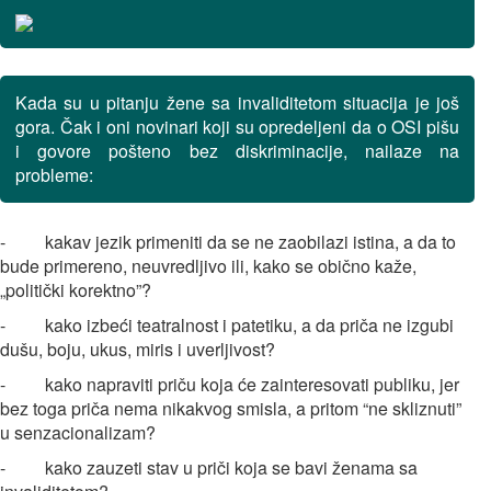
Kada su u pitanju žene sa invaliditetom situacija je još
gora. Čak i oni novinari koji su opredeljeni da o OSI pišu
i govore pošteno bez diskriminacije, nailaze na
probleme:
- kakav jezik primeniti da se ne zaobilazi istina, a da to
bude primereno, neuvredljivo ili, kako se obično kaže,
„politički korektno”?
- kako izbeći teatralnost i patetiku, a da priča ne izgubi
dušu, boju, ukus, miris i uverljivost?
- kako napraviti priču koja će zainteresovati publiku, jer
bez toga priča nema nikakvog smisla, a pritom “ne skliznuti”
u senzacionalizam?
- kako zauzeti stav u priči koja se bavi ženama sa