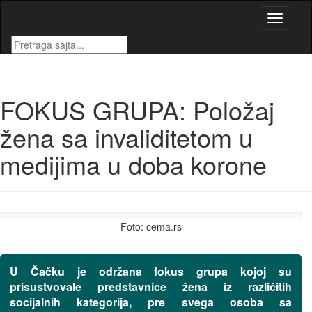
Toggle
navigati
FOKUS GRUPA: Položaj
žena sa invaliditetom u
medijima u doba korone
Foto: cema.rs
U Čačku je održana fokus grupa kojoj su
prisustvovale predstavnice žena iz različitih
socijalnih kategorija, pre svega osoba sa