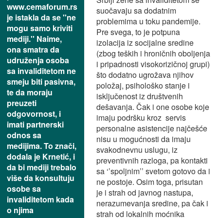
www.cemaforum.rs
suočavaju sa dodatnim
je istakla da se ''ne
problemima u toku pandemije.
mogu samo kriviti
Pre svega, to je potpuna
mediji.'' Naime,
izolacija iz socijalne sredine
ona smatra da
(zbog teških i hroničnih oboljenja
udruženja osoba
i pripadnosti visokorizičnoj grupi)
sa invaliditetom ne
što dodatno ugrožava njihov
smeju biti pasivna,
položaj, psihološko stanje i
te da moraju
isključenost iz društvenih
preuzeti
dešavanja. Čak i one osobe koje
odgovornost, i
imaju podršku kroz servis
imati partnerski
personalne asistencije najčešće
odnos sa
nisu u mogućnosti da imaju
medijima. To znači,
svakodnevnu uslugu, iz
dodala je Krnetić, i
preventivnih razloga, pa kontakti
da bi mediji trebalo
sa ‘’spoljnim’’ svetom gotovo da i
više da konsultuju
ne postoje. Osim toga, prisutan
osobe sa
je i strah od javnog nastupa,
invaliditetom kada
nerazumevanja sredine, pa čak i
o njima
strah od lokalnih moćnika