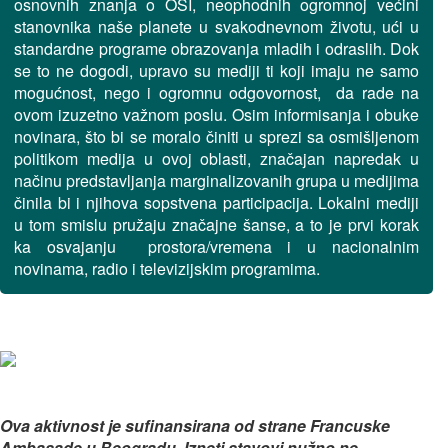
osnovnih znanja o OSI, neophodnih ogromnoj većini
stanovnika naše planete u svakodnevnom životu, ući u
standardne programe obrazovanja mladih i odraslih. Dok
se to ne dogodi, upravo su mediji ti koji imaju ne samo
mogućnost, nego i ogromnu odgovornost, da rade na
ovom izuzetno važnom poslu. Osim informisanja i obuke
novinara, što bi se moralo činiti u sprezi sa osmišljenom
politikom medija u ovoj oblasti, značajan napredak u
načinu predstavljanja marginalizovanih grupa u medijima
činila bi i njihova sopstvena participacija. Lokalni mediji
u tom smislu pružaju značajne šanse, a to je prvi korak
ka osvajanju prostora/vremena i u nacionalnim
novinama, radio i televizijskim programima.
Ova aktivnost je sufinansirana od strane Francuske
Ambasade u Beogradu. Izneti stavovi nužno ne