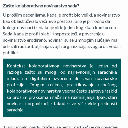
Zašto kolaborativno novinarstvo sada?
U prošlim decenijama, kada je profit bio veliki, a novinarstvo
kao oblast uživalo veći nivo prestiža, bilo je prirodno da
kolege novinari i redakcije vide jedni druge kao konkurente.
Sada, kada je profit slab ili nepostojeći, a poverenje u
novinarstvo erodirano, novinari su se u mnogim slučajevima
udružili radi poboljšanja svojih organizacija, svog proizvoda i
publike.
Kontekst kolaborativnog novinarstva je jedan od
razloga zašto su mnogi od najrevnosnijih saradnika
mladi, na digitalnim izvorima ili izvan novinarske
profesije. Drugim rečima, praktikovanje uspešnog
kolaborativnog novinarstva veoma često zahteva raskid
sa prošlim praksama i načinima razmišljanja. Ipak, stari
novinari i organizacije takođe sve više vide prednosti
saradnje.
Tradicionalni mediji traže više nego ikad načine da povećaju