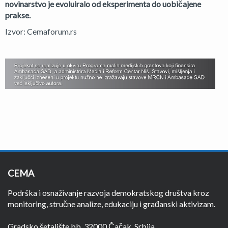
novinarstvo je evoluiralo od eksperimenta do uobičajene
prakse.
Izvor: Cemaforum.rs
CEMA
Podrška i osnaživanje razvoja demokratskog društva kroz
monitoring, stručne analize, edukaciju i građanski aktivizam.
Gradsko šetalište bb, 32000 Čačak, Srbija