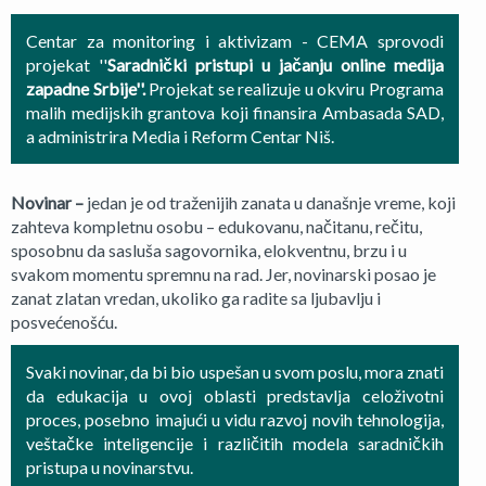
Centar za monitoring i aktivizam - CEMA sprovodi
projekat ''
Saradnički pristupi u jačanju online medija
zapadne Srbije''.
Projekat se realizuje u okviru Programa
malih medijskih grantova koji finansira Ambasada SAD,
a administrira Media i Reform Centar Niš.
Novinar –
jedan je od traženijih zanata u današnje vreme, koji
zahteva kompletnu osobu – edukovanu, načitanu, rečitu,
sposobnu da sasluša sagovornika, elokventnu, brzu i u
svakom momentu spremnu na rad. Jer, novinarski posao je
zanat zlatan vredan, ukoliko ga radite sa ljubavlju i
posvećenošću.
Svaki novinar, da bi bio uspešan u svom poslu, mora znati
da edukacija u ovoj oblasti predstavlja celoživotni
proces, posebno imajući u vidu razvoj novih tehnologija,
veštačke inteligencije i različitih modela saradničkih
pristupa u novinarstvu.