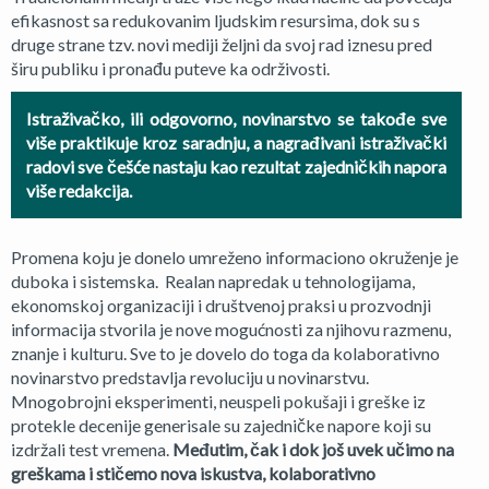
efikasnost sa redukovanim ljudskim resursima, dok su s
druge strane tzv. novi mediji željni da svoj rad iznesu pred
širu publiku i pronađu puteve ka održivosti.
Istraživačko, ili odgovorno, novinarstvo se takođe sve
više praktikuje kroz saradnju, a nagrađivani istraživački
radovi sve češće nastaju kao rezultat zajedničkih napora
više redakcija.
Promena koju je donelo umreženo informaciono okruženje je
duboka i sistemska. Realan napredak u tehnologijama,
ekonomskoj organizaciji i društvenoj praksi u prozvodnji
informacija stvorila je nove mogućnosti za njihovu razmenu,
znanje i kulturu. Sve to je dovelo do toga da kolaborativno
novinarstvo predstavlja revoluciju u novinarstvu.
Mnogobrojni eksperimenti, neuspeli pokušaji i greške iz
protekle decenije generisale su zajedničke napore koji su
izdržali test vremena.
Međutim, čak i dok još uvek učimo na
greškama i stičemo nova iskustva, kolaborativno