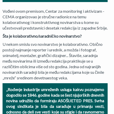
Vođeni ovom premisom, Centar za monitoring i aktivizam -
CEMA organizovao je stručne radionice na temu
kolaborativnog i konstruktivnog novinarstva u kome su
učestvovali predstavnici desetak redakcija iz zapadne Srbije.
Šta je kolaborativno/saradničko novinarstvo?
U nekom smislu svo novinarstvo je kolaborativno. Obično
postoji najmanje reporter i urednik, a možda i fotograf,
snimatelj, montažer, grafički dizajner... Štaviše, saradnja
među novinarima ili između redakcija praktikuje se u
različitim oblicima više od sto godina. Jedna od najranijih
novinarskih saradnji bila je među redakcijama koje su činile
„mreže“ sredinom devetnaestog veka.
„Rođenje industrije umreženih usluga kakvu poznajemo
dogodilo se 1846. godine kada se šest njujorških dnevnih
novina udružilo da formiraju ASOŠIJETED PRES. Svrha
ovog sindikata je bila da sarađuje u primanju vesti,
odnosno da deli sve vesti koje su stigle i da ravnomerno