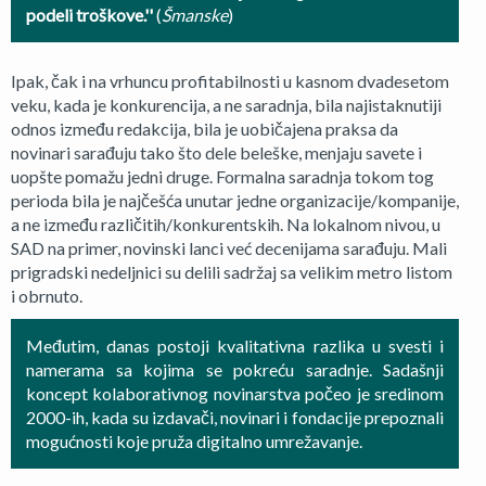
podeli troškove.''
(
Šmanske
)
Ipak, čak i na vrhuncu profitabilnosti u kasnom dvadesetom
veku, kada je konkurencija, a ne saradnja, bila najistaknutiji
odnos između redakcija, bila je uobičajena praksa da
novinari sarađuju tako što dele beleške, menjaju savete i
uopšte pomažu jedni druge. Formalna saradnja tokom tog
perioda bila je najčešća unutar jedne organizacije/kompanije,
a ne između različitih/konkurentskih. Na lokalnom nivou, u
SAD na primer, novinski lanci već decenijama sarađuju. Mali
prigradski nedeljnici su delili sadržaj sa velikim metro listom
i obrnuto.
Međutim, danas postoji kvalitativna razlika u svesti i
namerama sa kojima se pokreću saradnje. Sadašnji
koncept kolaborativnog novinarstva počeo je sredinom
2000-ih, kada su izdavači, novinari i fondacije prepoznali
mogućnosti koje pruža digitalno umrežavanje.